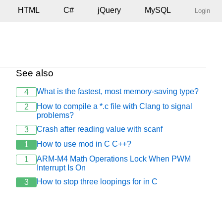
HTML
C#
jQuery
MySQL
Login
See also
What is the fastest, most memory-saving type?
4
How to compile a *.c file with Clang to signal
2
problems?
Crash after reading value with scanf
3
How to use mod in C C++?
1
ARM-M4 Math Operations Lock When PWM
1
Interrupt Is On
How to stop three loopings for in C
3