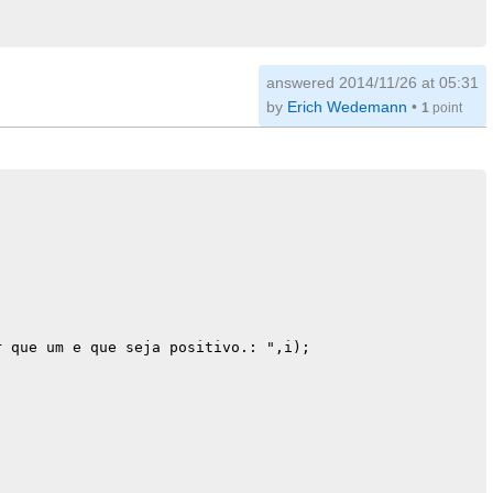
answered
2014/11/26 at 05:31
by
Erich Wedemann
•
1
point
\n", n[i]);

imo.\n", n[i]);

 que um e que seja positivo.: ",i);

não é primo.\n", n[i]);

sitivo.\n", n[i]);
