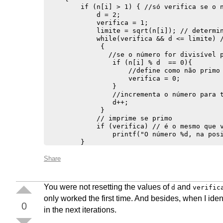
        if (n[i] > 1) { //só verifica se o n
            d = 2;

            verifica = 1;

            limite = sqrt(n[i]); // determin
            while(verifica && d <= limite) /
             {

               //se o número for divisível p
                if (n[i] % d  == 0){ 

                    //define como não primo

                    verifica = 0;

                }

                //incrementa o número para t
                d++;

             } 

            // imprime se primo

            if (verifica) // é o mesmo que v
                printf("O número %d, na posi
        }

    }

    return 0;   

Share
You were not resetting the values of
and
d
verific
only worked the first time. And besides, when I ide
0
in the next iterations.