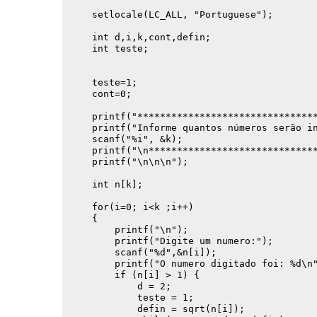
    setlocale(LC_ALL, "Portuguese");

    int d,i,k,cont,defin;

    int teste;

    teste=1;

    cont=0;

    printf("********************************
    printf("Informe quantos números serão in
    scanf("%i", &k);

    printf("\n******************************
    printf("\n\n\n");

    int n[k];

    for(i=0; i<k ;i++)

    {

        printf("\n");

        printf("Digite um numero:");

        scanf("%d",&n[i]);

        printf("O numero digitado foi: %d\n"
        if (n[i] > 1) {

            d = 2;

            teste = 1;

            defin = sqrt(n[i]); 
