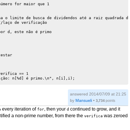
úmero for maior que 1

a o limite de busca de dividendos até a raiz quadrada do
/laço de verificação

or d, este não é primo

estar

erifica == 1

ção: n[%d] é primo.\n", n[i],i);

answered
2014/07/09 at 21:25
by
Mansueli
•
3,734
points
every iteration of
, then your
continued to grow, and it
a
for
d
ntified a non-prime number, from there the
was zeroed
verifica