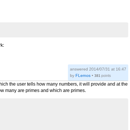
rk:
answered
2014/07/31 at 16:47
by
FLemos
•
381
points
ich the user tells how many numbers, it will provide and at the
w many are primes and which are primes.