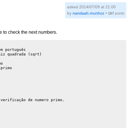
asked 2014/07/09 at 21:00
by
nandaah.munhoz
•
187
points
ue to check the next numbers.
m português

iz quadrada (sqrt)

o

primo

verificação de numero primo.
