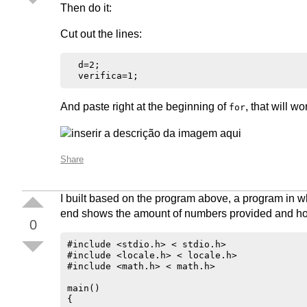
Then do it:
Cut out the lines:
  d=2;

And paste right at the beginning of
, that will wo
for
Share
I built based on the program above, a program in wh
end shows the amount of numbers provided and ho
0
#include <stdio.h> < stdio.h>

#include <locale.h> < locale.h>

#include <math.h> < math.h>

main()

{
