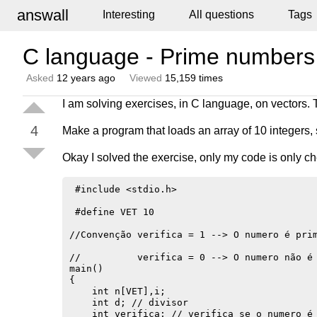
answall
Interesting
All questions
Tags
C language - Prime numbers 
Asked
12 years ago
Viewed
15,159 times
I am solving exercises, in C language, on vectors. 
4
Make a program that loads an array of 10 integers, 
Okay I solved the exercise, only my code is only ch
 #include <stdio.h>

 #define VET 10

//Convenção verifica = 1 --> O numero é prim
//          verifica = 0 --> O numero não é 
main()

{

    int n[VET],i;

    int d; // divisor

    int verifica; // verifica se o numero é 