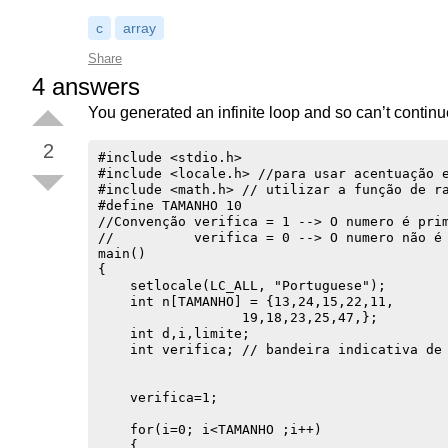
c
array
Share
4
answers
You generated an infinite loop and so can’t contin
2
#include <stdio.h>

#include <locale.h> //para usar acentuação e
#include <math.h> // utilizar a função de ra
#define TAMANHO 10

//Convenção verifica = 1 --> O numero é prim
//          verifica = 0 --> O numero não é 
main()

{

    setlocale(LC_ALL, "Portuguese");

    int n[TAMANHO] = {13,24,15,22,11,

                  19,18,23,25,47,};

    int d,i,limite;

    int verifica; // bandeira indicativa de 
    verifica=1;

    for(i=0; i<TAMANHO ;i++)

    {
