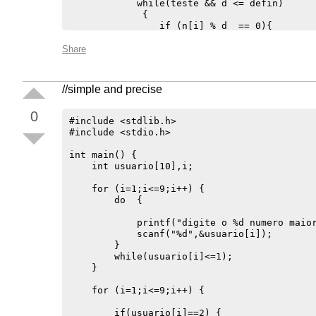
            while(teste && d <= defin)

             {

                if (n[i] % d  == 0){ 

                    teste = 0;

                }

Share
                d++;

             }

            if (teste==1){

//simple and precise
                cont+=1;

                printf("O número %d é primo.
0
                printf("\n");

#include <stdlib.h>

                        }

#include <stdio.h>

            else{

                printf("O número %d não é pr
int main() { 

                printf("\n");

    int usuario[10],i;

                }

        }

    for (i=1;i<=9;i++) {

        else{

        do  {

            if(n[i]==1)

                        {

            printf("digite o %d numero maior
                        printf("O número %d 
            scanf("%d",&usuario[i]);

                        printf("\n");

        }

                        }

        while(usuario[i]<=1);

            else

    }

                {

                printf("O número %d não é po
    for (i=1;i<=9;i++) {

                printf("\n");

                }

        if(usuario[i]==2) {
