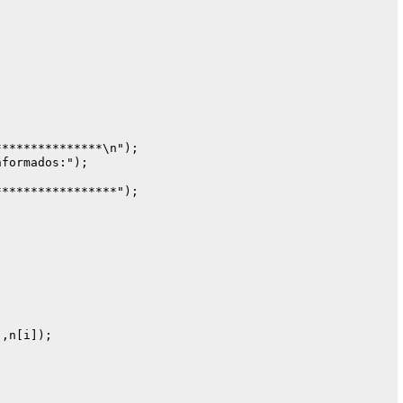
**************\n");

formados:");

****************");

,n[i]);
