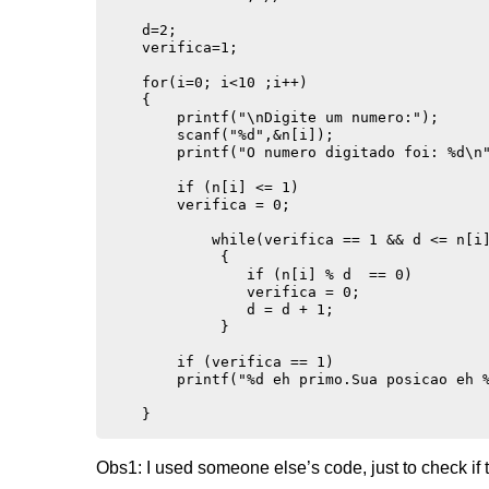
    d=2;

    verifica=1;

    for(i=0; i<10 ;i++)

    {

        printf("\nDigite um numero:");

        scanf("%d",&n[i]);

        printf("O numero digitado foi: %d\n"
        if (n[i] <= 1)

        verifica = 0;

            while(verifica == 1 && d <= n[i]
             {

                if (n[i] % d  == 0)

                verifica = 0;

                d = d + 1;

             }

        if (verifica == 1)

        printf("%d eh primo.Sua posicao eh %
    }

    return 0;   

Obs1: I used someone else’s code, just to check if 
    system("pause");
