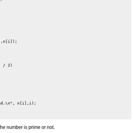
,n[i]);

 / 2) 

d.\n", n[i],i);

the number is prime or not.